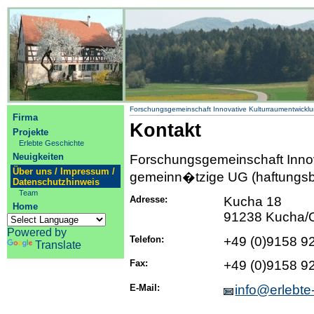
Forschungsgemeinschaft Innovative Kulturraumentwickl
Firma
Kontakt
Projekte
Erlebte Geschichte
Neuigkeiten
Forschungsgemeinschaft Innov
Über uns / Impressum /
gemeinn�tzige UG (haftungs
Datenschutzhinweis
Team
Adresse:
Kucha 18
Home
91238 Kucha/
Powered by
Telefon:
+49 (0)9158 9
Translate
Fax:
+49 (0)9158 9
E-Mail:
info@erlebte