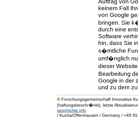
Auftrag von Go
keinem Fall Ih
von Google ges
bringen. Sie k
durch eine ent
Software verhi
hin, dass Sie i
s�mtliche Funk
umf�nglich nu
dieser Website
Bearbeitung d
Google in der 
und zu dem zu
© Forschungsgemeinschaft Innovative K
(haftungsbeschr�nkt), letzte Aktualisier
geschichte.info
/ Kucha/Offenhausen / Germany / +49 9