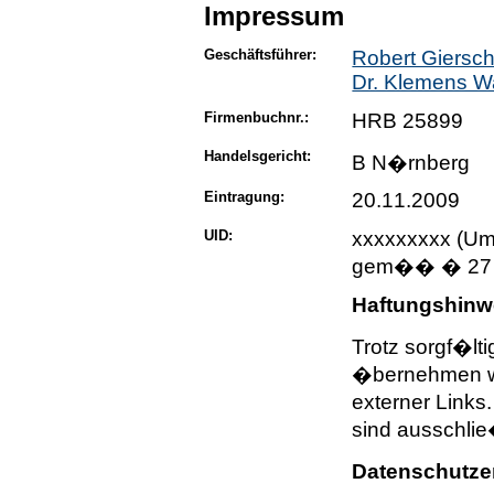
Impressum
Geschäftsführer:
Robert Giersc
Dr. Klemens W
Firmenbuchnr.:
HRB 25899
Handelsgericht:
B N�rnberg
Eintragung:
20.11.2009
UID:
xxxxxxxxx (Um
gem�� � 27 a
Haftungshinw
Trotz sorgf�ltig
�bernehmen wir
externer Links.
sind ausschlie
Datenschutze